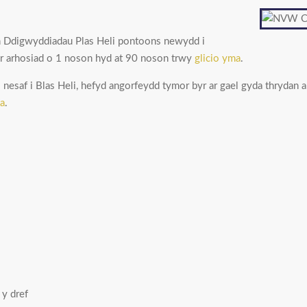
 Ddigwyddiadau Plas Heli pontoons newydd i
er arhosiad o 1 noson hyd at 90 noson trwy
glicio yma
.
esaf i Blas Heli, hefyd angorfeydd tymor byr ar gael gyda thrydan a 
ma
.
y dref