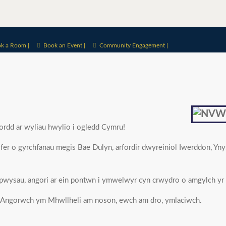
k a Room |
Book an Event |
Community Engagement |
fordd ar wyliau hwylio i ogledd Cymru!
fer o gyrchfanau megis Bae Dulyn, arfordir dwyreiniol Iwerddon, Yny
pwysau, angori ar ein pontwn i ymwelwyr cyn crwydro o amgylch yr a
ir? Angorwch ym Mhwllheli am noson, ewch am dro, ymlaciwch.