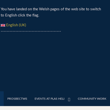
You have landed on the Welsh pages of the web site to switch
to English click the flag.
English (UK)
-----------------------------------------
PROSBECTWS
EVENTS AT PLAS HELI
COMMUNITY WORK