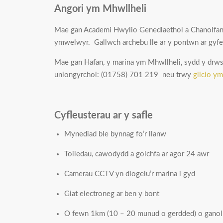
Angori ym Mhwllheli
Mae gan Academi Hwylio Genedlaethol a Chanolfan
ymwelwyr. Gallwch archebu lle ar y pontwn ar gyf
Mae gan Hafan, y marina ym Mhwllheli, sydd y drws n
uniongyrchol: (01758) 701 219 neu trwy
glicio y
Cyfleusterau ar y safle
Mynediad ble bynnag fo’r llanw
Toiledau, cawodydd a golchfa ar agor 24 awr
Camerau CCTV yn diogelu’r marina i gyd
Giat electroneg ar ben y bont
O fewn 1km (10 – 20 munud o gerdded) o ganol 