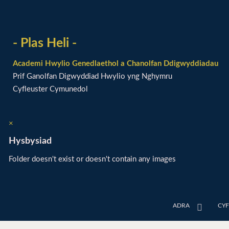
- Plas Heli -
Academi Hwylio Genedlaethol a Chanolfan Ddigwyddiadau
Prif Ganolfan Digwyddiad Hwylio yng Nghymru
Cyfleuster Cymunedol
×
Hysbysiad
Folder doesn't exist or doesn't contain any images
ADRA
CY