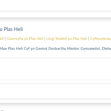
 Plas Heli
eli
|
Gwersylla yn Plas Heli
|
Llogi Ystafell yn Plas Heli
|
Cyfleusterau
Mae Plas Heli Cyf yn Gwmni Dosbarthu Menter Gymunedol, Diel