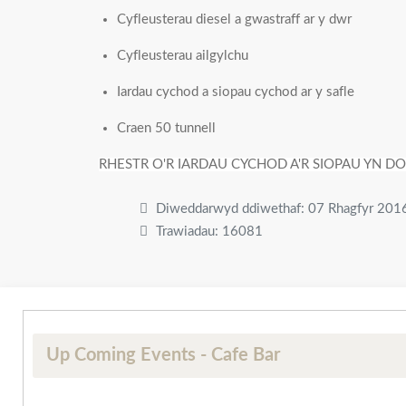
Cyfleusterau diesel a gwastraff ar y dwr
Cyfleusterau ailgylchu
Iardau cychod a siopau cychod ar y safle
Craen 50 tunnell
RHESTR O'R IARDAU CYCHOD A'R SIOPAU YN D
Diweddarwyd ddiwethaf: 07 Rhagfyr 201
Trawiadau: 16081
Up Coming Events - Cafe Bar