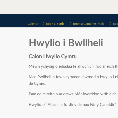
Calendr
Book a Berth |
Book a Camping Pitch |
Boo
Hwylio i Bwllheli
Calon Hwylio Cymru
Mewn ychydig o eiliadau fe allwch chi fod ar eich f
Mae Pwllheli o fewn cyrraedd diwrnod o hwylio i ni
de Cymru.
Pam ddim teithio ar draws Môr Iwerddon wrth eich 
Hwylio o’r Alban i arfordir y de neu Fôr y Canold