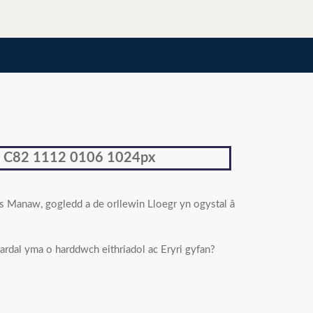
s Manaw, gogledd a de orllewin Lloegr yn ogystal â
rdal yma o harddwch eithriadol ac Eryri gyfan?