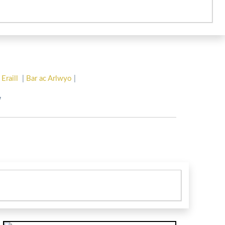
 Eraill
|
Bar ac Arlwyo
|
w