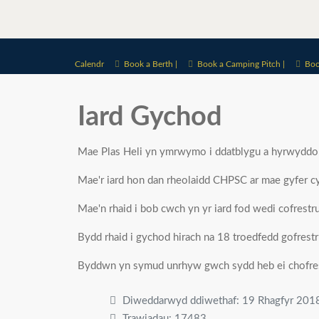
Calendr
Book a Berth |
Book a Camping Pitch |
Boo
Iard Gychod
Mae Plas Heli yn ymrwymo i ddatblygu a hyrwyddo
Mae'r iard hon dan rheolaidd CHPSC ar mae gyfer cyc
Mae'n rhaid i bob cwch yn yr iard fod wedi cofrestr
Bydd rhaid i gychod hirach na 18 troedfedd gofres
Byddwn yn symud unrhyw gwch sydd heb ei chofre
Diweddarwyd ddiwethaf: 19 Rhagfyr 201
Trawiadau: 17483