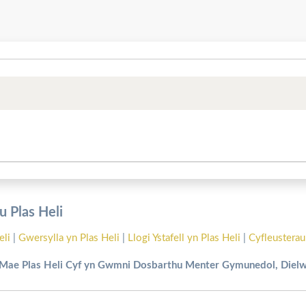
 Plas Heli
eli
|
Gwersylla yn Plas Heli
|
Llogi Ystafell yn Plas Heli
|
Cyfleusterau
Mae Plas Heli Cyf yn Gwmni Dosbarthu Menter Gymunedol, Diel