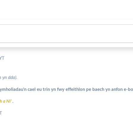
5YT
h yn dda).
mholiadau'n cael eu trin yn fwy effeithlon pe baech yn anfon e-bos
h a Ni'
.
T