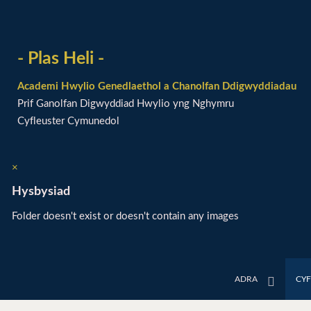
- Plas Heli -
Academi Hwylio Genedlaethol a Chanolfan Ddigwyddiadau
Prif Ganolfan Digwyddiad Hwylio yng Nghymru
Cyfleuster Cymunedol
×
Hysbysiad
Folder doesn't exist or doesn't contain any images
ADRA
CY