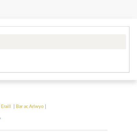
 Eraill
|
Bar ac Arlwyo
|
w