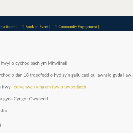
k a Room |
Book an Event |
Community Engagement |
 hwylio cychod bach ym Mhwllheli.
hod o dan 18 troedfedd o hyd sy'n gallu cael eu lawnsio gyda llaw o
u trwy-
edrychwch yma am fwy o wybodaeth
tru gyda Cyngor Gwynedd.
stru.
8