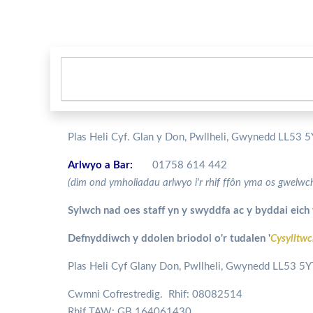
Plas Heli Cyf. Glan y Don, Pwllheli, Gwynedd LL53 
Arlwyo a Bar:
01758 614 442
(dim ond ymholiadau arlwyo i'r rhif ffôn yma os gwelwc
Sylwch nad oes staff yn y swyddfa ac y byddai eich y
Defnyddiwch y ddolen briodol o'r tudalen '
Cysylltwc
Plas Heli Cyf Glany Don, Pwllheli, Gwynedd LL53 5Y
Cwmni Cofrestredig. Rhif: 08082514
Rhif TAW: GB 164061430