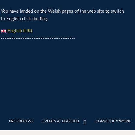
You have landed on the Welsh pages of the web site to switch
to English click the flag.
English (UK)
-----------------------------------------
PROSBECTWS
EVENTS AT PLAS HELI
COMMUNITY WORK