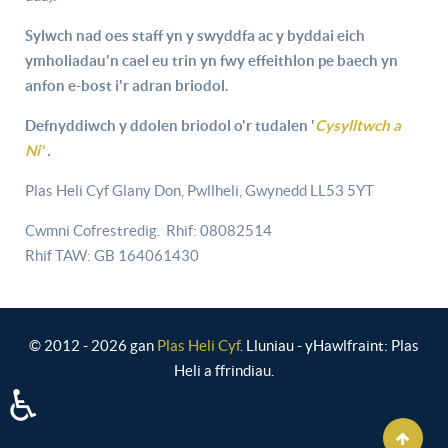
Sylwch nad oes staff yn y swyddfa ac y byddai eich
ymholiadau'n cael eu trin yn fwy effeithlon pe baech yn
anfon e-bost i'r adran briodol.
Defnyddiwch y ddolen briodol o'r tudalen '
Cysylltwch a
Ni'
.
Plas Heli Cyf Glany Don, Pwllheli, Gwynedd LL53 5YT
Cwmni Cofrestredig. Rhif: 08082514
Rhif TAW: GB 164061430
© 2012 - 2026 gan
Plas Heli Cyf
. Lluniau - yHawlfraint: Plas
Heli a ffrindiau.
♿