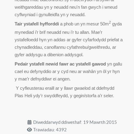
weithgareddau yn y neuadd neu'n fan gwych i wneud
cyflwyniad i gynulleidfa yn y neuadd.
2
Tair ystafell hyfforddi
a phob un yn mesur 50m
gyda
mynediad i’r brif neuadd neu i’r tu allan. Mae’r
ystafelloedd hyn yn addas ar gyfer cyfarfodydd priefat a
chynadleddau, canolfannu cyfathrebu/gweithredu, ar
gyfer addysgu a dibenion addysgol.
Pedair ystafell newid fawr ac ystafell gawod
yn gallu
cael eu defynyddio ar y cyd neu ar wahân yn ôl yr hyn
y mae’r defnyddiwr ei angen.
Y cyfleusterau eraill ar y llawr gwaelod at ddefnydd
Plas Heli ydy’r swyddfeydd, y gegin/storfa a’r seler.
Diweddarwyd ddiwethaf: 19 Mawrth 2015
Trawiadau: 4392