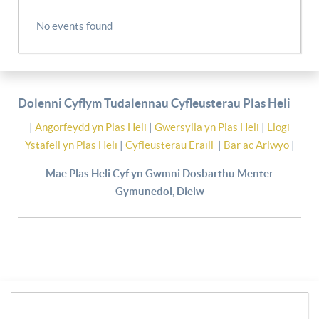
No events found
Dolenni Cyflym Tudalennau Cyfleusterau Plas Heli
|
Angorfeydd yn Plas Heli
|
Gwersylla yn Plas Heli
|
Llogi
Ystafell yn Plas Heli
|
Cyfleusterau Eraill
|
Bar ac Arlwyo
|
Mae Plas Heli Cyf yn Gwmni Dosbarthu Menter
Gymunedol, Dielw