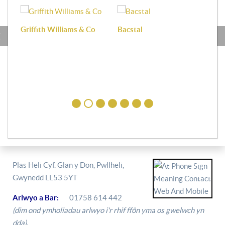
Griffith Williams & Co
Bacstal
Haf
Plas Heli Cyf. Glan y Don, Pwllheli,
Gwynedd LL53 5YT
Arlwyo a Bar:
01758 614 442
(dim ond ymholiadau arlwyo i'r rhif ffôn yma os gwelwch yn
dda).