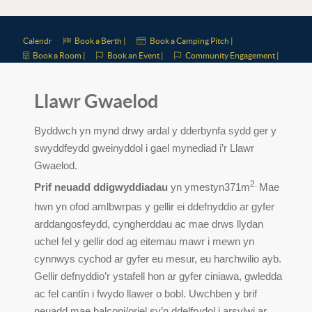
Calendr
Book a Berth |
Book a Camping Pitch |
Book a Room |
Book an Event |
Community Engagement |
Llawr Gwaelod
Byddwch yn mynd drwy ardal y dderbynfa sydd ger y
swyddfeydd gweinyddol i gael mynediad i’r Llawr
Gwaelod.
2.
Prif neuadd ddigwyddiadau
yn ymestyn371m
Mae
hwn yn ofod amlbwrpas y gellir ei ddefnyddio ar gyfer
arddangosfeydd, cyngherddau ac mae drws llydan
uchel fel y gellir dod ag eitemau mawr i mewn yn
cynnwys cychod ar gyfer eu mesur, eu harchwilio ayb.
Gellir defnyddio’r ystafell hon ar gyfer ciniawa, gwledda
ac fel cantîn i fwydo llawer o bobl. Uwchben y brif
neuadd mae balconi/oriel sy’n ddelfrydol i arsylwi ar