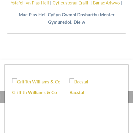
Ystafell yn Plas Heli
|
Cyfleusterau Eraill
|
Bar ac Arlwyo
|
Mae Plas Heli Cyf yn Gwmni Dosbarthu Menter
Gymunedol, Dielw
Griffith Williams & Co
Bacstal
Haf