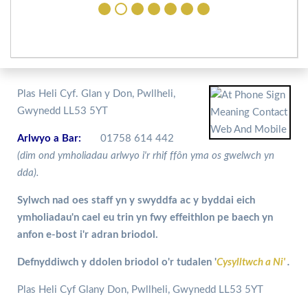
Plas Heli Cyf. Glan y Don, Pwllheli,
Gwynedd LL53 5YT
Arlwyo a Bar:
01758 614 442
(dim ond ymholiadau arlwyo i'r rhif ffôn yma os gwelwch yn
dda).
Sylwch nad oes staff yn y swyddfa ac y byddai eich
ymholiadau'n cael eu trin yn fwy effeithlon pe baech yn
anfon e-bost i'r adran briodol.
Defnyddiwch y ddolen briodol o'r tudalen '
Cysylltwch a Ni'
.
Plas Heli Cyf Glany Don, Pwllheli, Gwynedd LL53 5YT