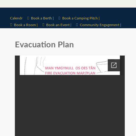
Calendr
Book a Berth |
Book a Camping Pitch |
Book a Room |
Book an Event |
Community Engagement |
Evacuation Plan