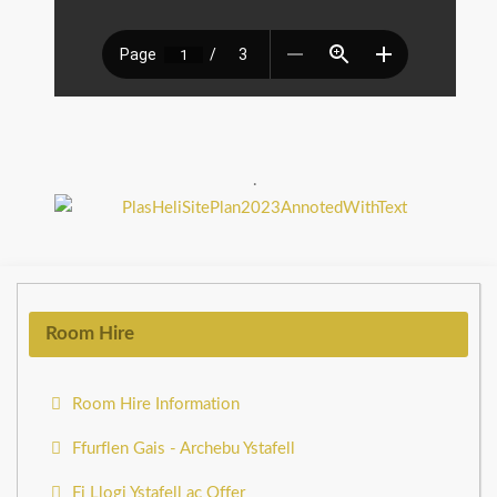
.
Room Hire
Room Hire Information
Ffurflen Gais - Archebu Ystafell
Fi Llogi Ystafell ac Offer